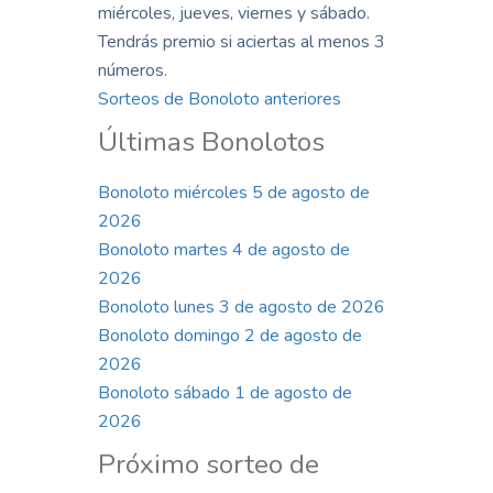
miércoles, jueves, viernes y sábado.
Tendrás premio si aciertas al menos 3
números.
Sorteos de Bonoloto anteriores
Últimas Bonolotos
Bonoloto miércoles 5 de agosto de
2026
Bonoloto martes 4 de agosto de
2026
Bonoloto lunes 3 de agosto de 2026
Bonoloto domingo 2 de agosto de
2026
Bonoloto sábado 1 de agosto de
2026
Próximo sorteo de