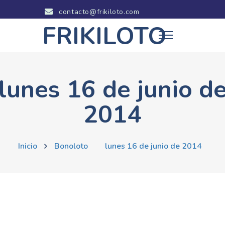
contacto@frikiloto.com
FRIKILOTO
lunes 16 de junio d
2014
Inicio
Bonoloto
lunes 16 de junio de 2014