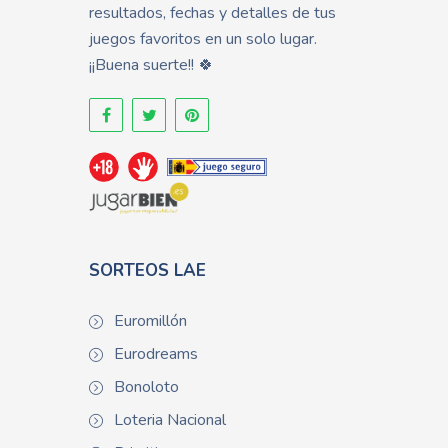
resultados, fechas y detalles de tus
juegos favoritos en un solo lugar.
¡¡Buena suerte!! 🍀
SORTEOS LAE
Euromillón
Eurodreams
Bonoloto
Loteria Nacional