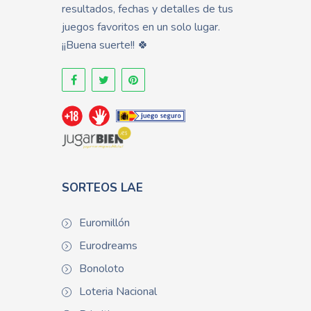
resultados, fechas y detalles de tus
juegos favoritos en un solo lugar.
¡¡Buena suerte!! 🍀
SORTEOS LAE
Euromillón
Eurodreams
Bonoloto
Loteria Nacional