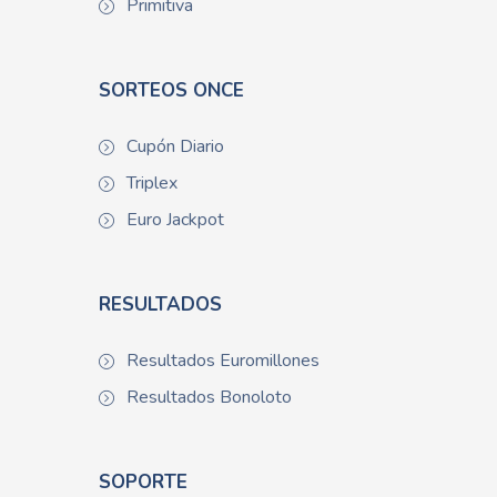
Primitiva
SORTEOS ONCE
Cupón Diario
Triplex
Euro Jackpot
RESULTADOS
Resultados Euromillones
Resultados Bonoloto
SOPORTE