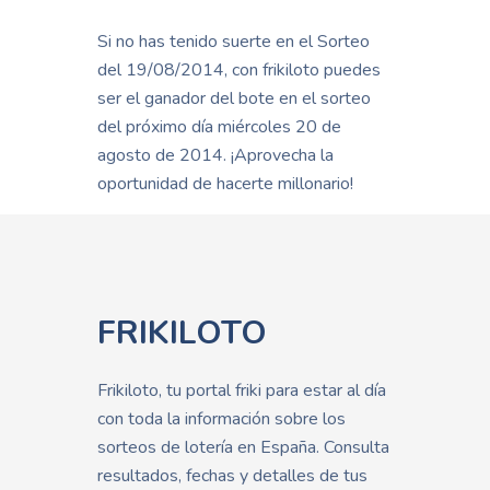
Si no has tenido suerte en el Sorteo
del 19/08/2014, con frikiloto puedes
ser el ganador del bote en el sorteo
del próximo día miércoles 20 de
agosto de 2014. ¡Aprovecha la
oportunidad de hacerte millonario!
FRIKILOTO
Frikiloto, tu portal friki para estar al día
con toda la información sobre los
sorteos de lotería en España. Consulta
resultados, fechas y detalles de tus