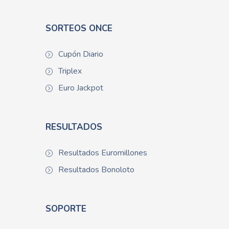
SORTEOS ONCE
Cupón Diario
Triplex
Euro Jackpot
RESULTADOS
Resultados Euromillones
Resultados Bonoloto
SOPORTE