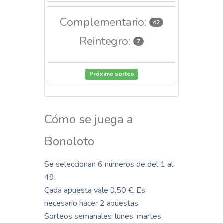
Complementario:
42
Reintegro:
7
Próximo sorteo
Cómo se juega a
Bonoloto
Se seleccionan 6 números de del 1 al
49.
Cada apuesta vale 0.50 €. Es
necesario hacer 2 apuestas.
Sorteos semanales: lunes, martes,