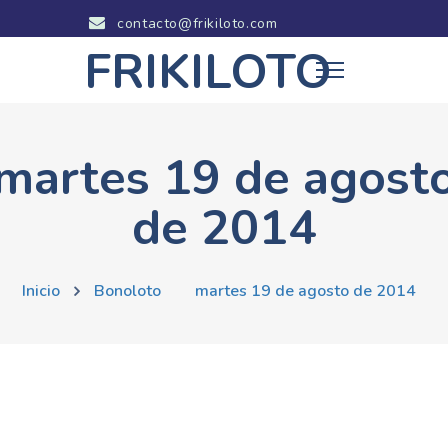
contacto@frikiloto.com
FRIKILOTO
martes 19 de agost
de 2014
Inicio
Bonoloto
martes 19 de agosto de 2014