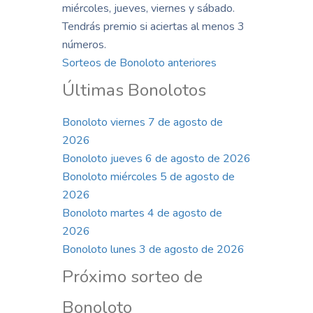
miércoles, jueves, viernes y sábado.
Tendrás premio si aciertas al menos 3
números.
Sorteos de Bonoloto anteriores
Últimas Bonolotos
Bonoloto viernes 7 de agosto de
2026
Bonoloto jueves 6 de agosto de 2026
Bonoloto miércoles 5 de agosto de
2026
Bonoloto martes 4 de agosto de
2026
Bonoloto lunes 3 de agosto de 2026
Próximo sorteo de
Bonoloto