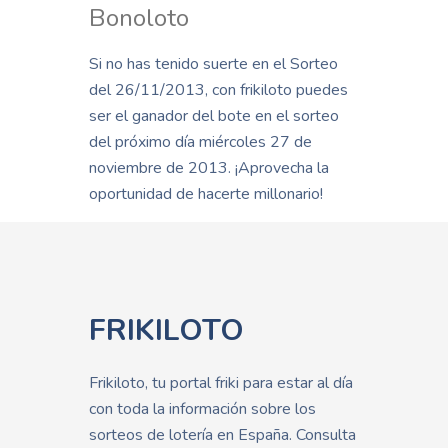
Bonoloto
Si no has tenido suerte en el Sorteo
del 26/11/2013, con frikiloto puedes
ser el ganador del bote en el sorteo
del próximo día miércoles 27 de
noviembre de 2013. ¡Aprovecha la
oportunidad de hacerte millonario!
FRIKILOTO
Frikiloto, tu portal friki para estar al día
con toda la información sobre los
sorteos de lotería en España. Consulta