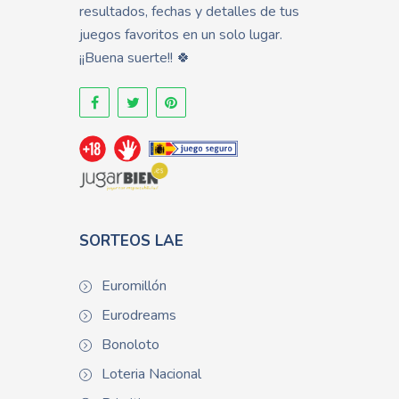
resultados, fechas y detalles de tus
juegos favoritos en un solo lugar.
¡¡Buena suerte!! 🍀
SORTEOS LAE
Euromillón
Eurodreams
Bonoloto
Loteria Nacional