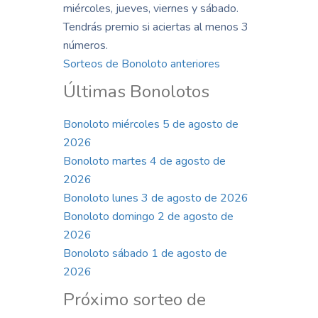
miércoles, jueves, viernes y sábado.
Tendrás premio si aciertas al menos 3
números.
Sorteos de Bonoloto anteriores
Últimas Bonolotos
Bonoloto miércoles 5 de agosto de
2026
Bonoloto martes 4 de agosto de
2026
Bonoloto lunes 3 de agosto de 2026
Bonoloto domingo 2 de agosto de
2026
Bonoloto sábado 1 de agosto de
2026
Próximo sorteo de