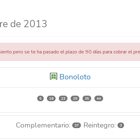
bre de 2013
siento pero se te ha pasado el plazo de 90 días para cobrar el pr
Bonoloto
5
18
23
29
35
44
Complementario:
Reintegro:
37
3