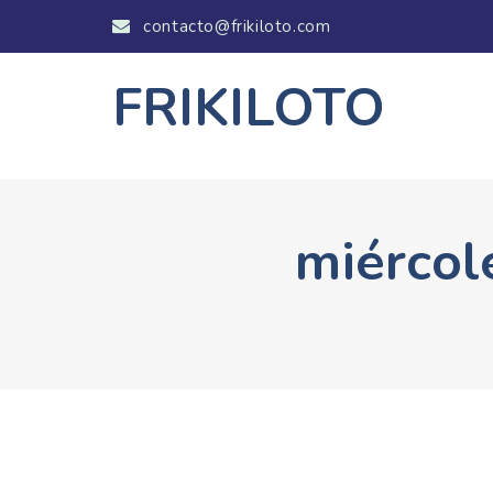
contacto@frikiloto.com
FRIKILOTO
miércol