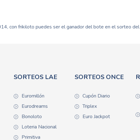
014, con frikiloto puedes ser el ganador del bote en el sorteo d
SORTEOS LAE
SORTEOS ONCE
R
Euromillón
Cupón Diario
Eurodreams
Triplex
Bonoloto
Euro Jackpot
Loteria Nacional
Primitiva