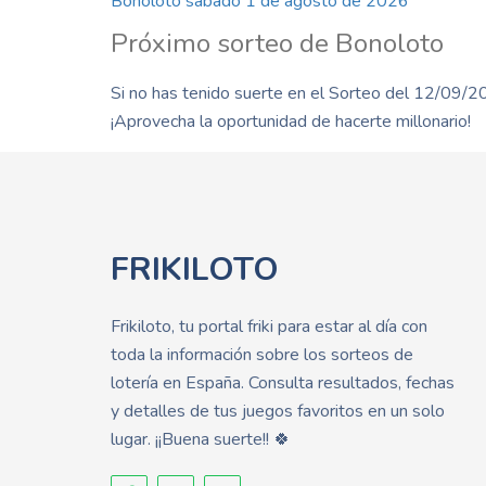
Bonoloto sábado 1 de agosto de 2026
Próximo sorteo de Bonoloto
Si no has tenido suerte en el Sorteo del 12/09/2
¡Aprovecha la oportunidad de hacerte millonario!
FRIKILOTO
Frikiloto, tu portal friki para estar al día con
toda la información sobre los sorteos de
lotería en España. Consulta resultados, fechas
y detalles de tus juegos favoritos en un solo
lugar. ¡¡Buena suerte!! 🍀