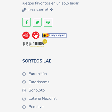
juegos favoritos en un solo lugar.
¡¡Buena suerte!! 🍀
SORTEOS LAE
Euromillón
Eurodreams
Bonoloto
Loteria Nacional
Primitiva