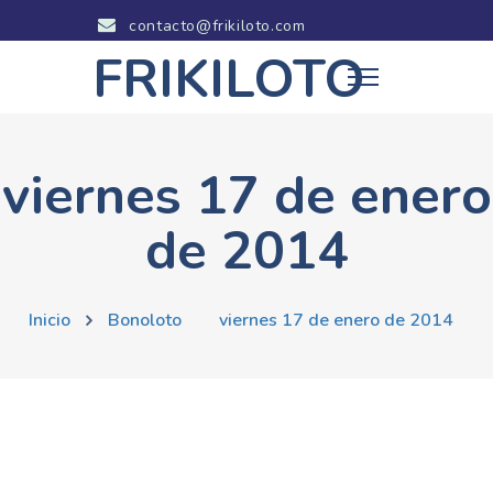
contacto@frikiloto.com
FRIKILOTO
viernes 17 de enero
de 2014
Inicio
Bonoloto
viernes 17 de enero de 2014