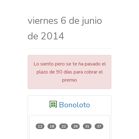
viernes 6 de junio
de 2014
Lo siento pero se te ha pasado el
plazo de 90 días para cobrar el
premio
Bonoloto
12
18
22
26
31
37