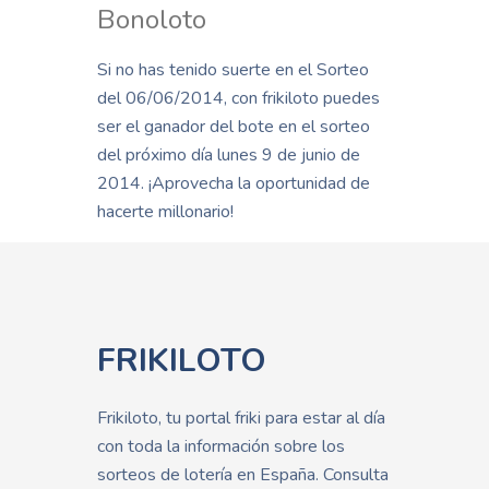
Bonoloto
Si no has tenido suerte en el Sorteo
del 06/06/2014, con frikiloto puedes
ser el ganador del bote en el sorteo
del próximo día lunes 9 de junio de
2014. ¡Aprovecha la oportunidad de
hacerte millonario!
FRIKILOTO
Frikiloto, tu portal friki para estar al día
con toda la información sobre los
sorteos de lotería en España. Consulta