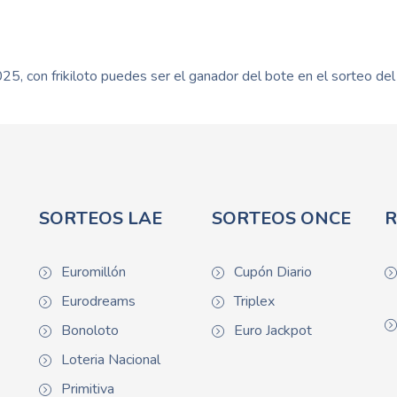
25, con frikiloto puedes ser el ganador del bote en el sorteo del
SORTEOS LAE
SORTEOS ONCE
R
Euromillón
Cupón Diario
Eurodreams
Triplex
Bonoloto
Euro Jackpot
Loteria Nacional
Primitiva