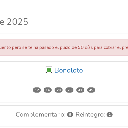
de 2025
siento pero se te ha pasado el plazo de 90 días para cobrar el pr
Bonoloto
12
14
20
23
41
45
Complementario:
Reintegro:
5
2