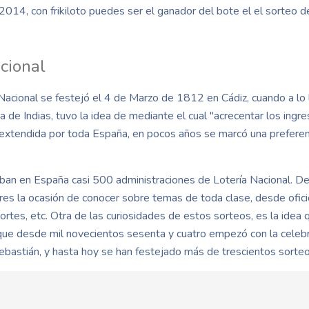
2014, con frikiloto puedes ser el ganador del bote el el sorteo 
acional
acional se festejó el 4 de Marzo de 1812 en Cádiz, cuando a lo l
 de Indias, tuvo la idea de mediante el cual "acrecentar los ingre
 extendida por toda España, en pocos años se marcó una preferenc
.
an en España casi 500 administraciones de Lotería Nacional. Des
res la ocasión de conocer sobre temas de toda clase, desde ofi
portes, etc. Otra de las curiosidades de estos sorteos, es la ide
 que desde mil novecientos sesenta y cuatro empezó con la celebra
ebastián, y hasta hoy se han festejado más de trescientos sorte