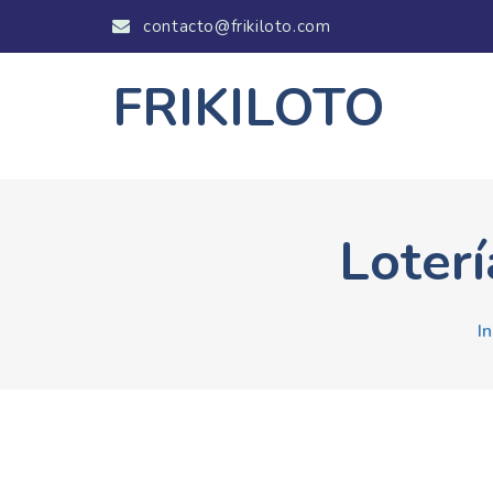
contacto@frikiloto.com
FRIKILOTO
Loter
In