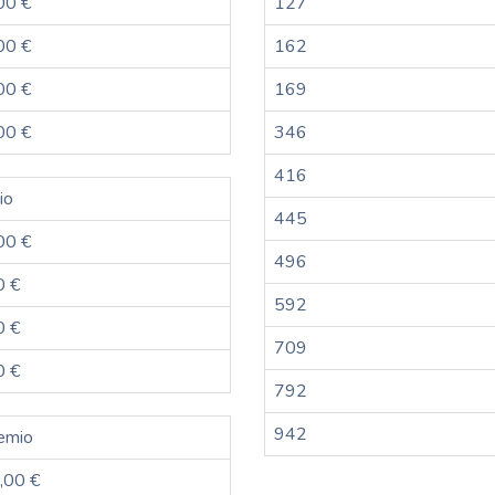
00 €
127
00 €
162
00 €
169
00 €
346
416
io
445
00 €
496
0 €
592
0 €
709
0 €
792
942
emio
,00 €