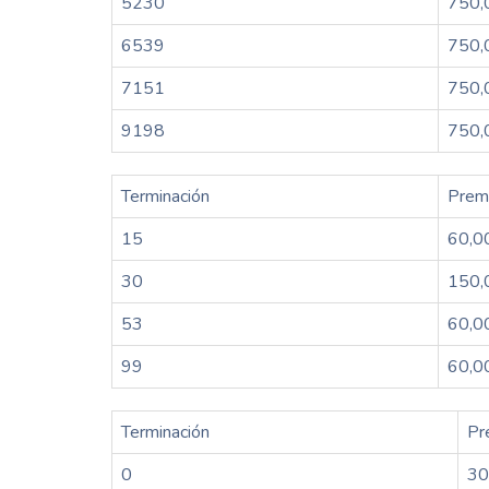
5230
750,
6539
750,
7151
750,
9198
750,
Terminación
Prem
15
60,0
30
150,
53
60,0
99
60,0
Terminación
Pr
0
30