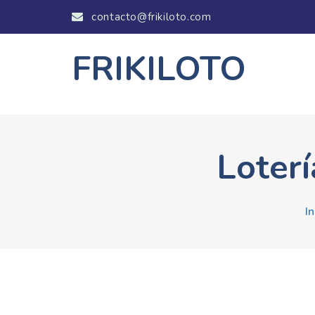
contacto@frikiloto.com
FRIKILOTO
Loter
In