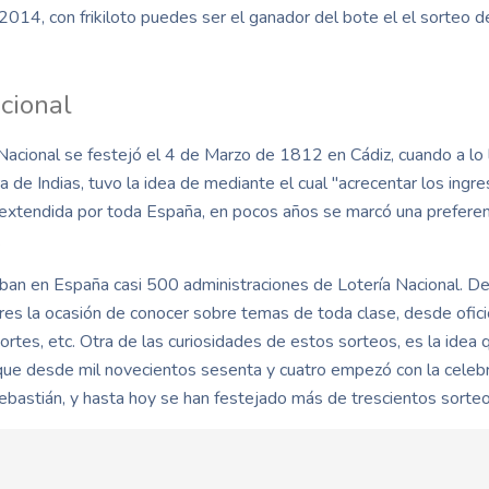
2014, con frikiloto puedes ser el ganador del bote el el sorteo 
acional
acional se festejó el 4 de Marzo de 1812 en Cádiz, cuando a lo l
 de Indias, tuvo la idea de mediante el cual "acrecentar los ingre
 extendida por toda España, en pocos años se marcó una preferenc
.
an en España casi 500 administraciones de Lotería Nacional. Des
res la ocasión de conocer sobre temas de toda clase, desde ofi
portes, etc. Otra de las curiosidades de estos sorteos, es la ide
 que desde mil novecientos sesenta y cuatro empezó con la celebra
ebastián, y hasta hoy se han festejado más de trescientos sorte