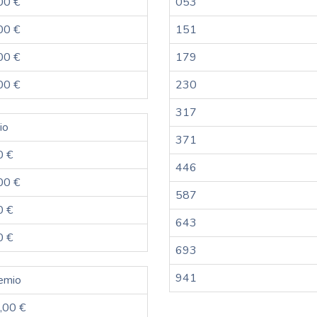
00 €
053
00 €
151
00 €
179
00 €
230
317
io
371
0 €
446
00 €
587
0 €
643
0 €
693
941
emio
,00 €