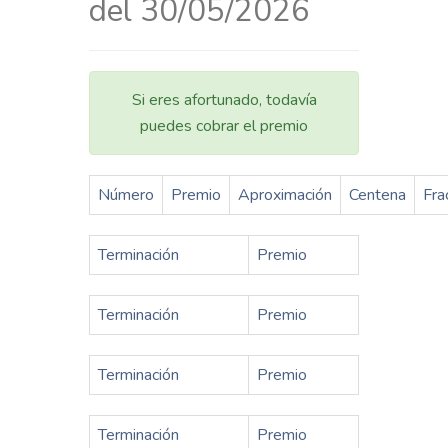
del 30/05/2026
Si eres afortunado, todavía
puedes cobrar el premio
Número
Premio
Aproximación
Centena
Fra
Terminación
Premio
Terminación
Premio
Terminación
Premio
Terminación
Premio