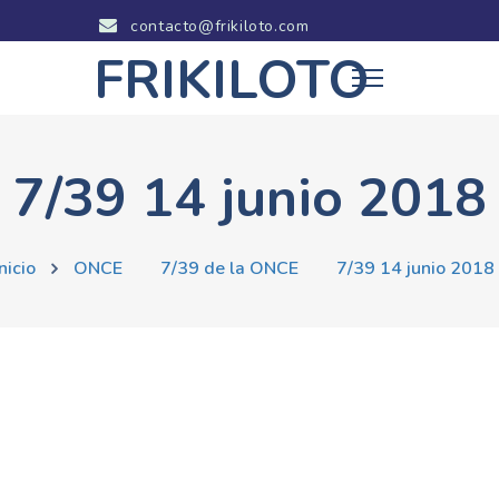
contacto@frikiloto.com
FRIKILOTO
7/39 14 junio 2018
Inicio
ONCE
7/39 de la ONCE
7/39 14 junio 2018