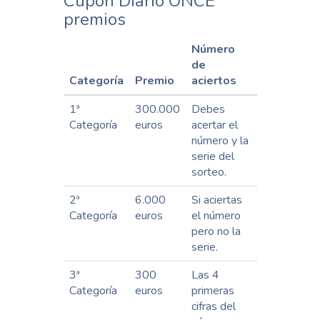
Cupón Diario ONCE
premios
Número
de
Categoría
Premio
aciertos
1ª
300.000
Debes
Categoría
euros
acertar el
número y la
serie del
sorteo.
2ª
6.000
Si aciertas
Categoría
euros
el número
pero no la
serie.
3ª
300
Las 4
Categoría
euros
primeras
cifras del