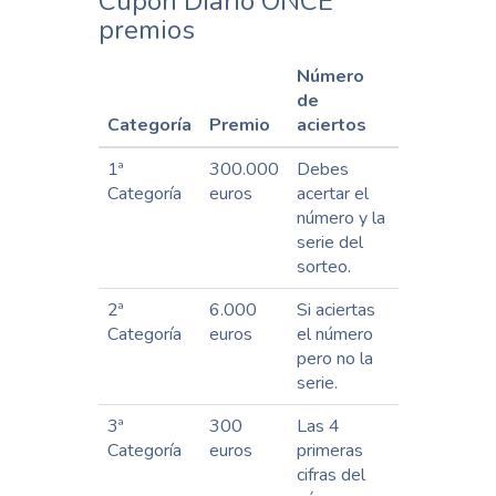
Cupón Diario ONCE
premios
Número
de
Categoría
Premio
aciertos
1ª
300.000
Debes
Categoría
euros
acertar el
número y la
serie del
sorteo.
2ª
6.000
Si aciertas
Categoría
euros
el número
pero no la
serie.
3ª
300
Las 4
Categoría
euros
primeras
cifras del