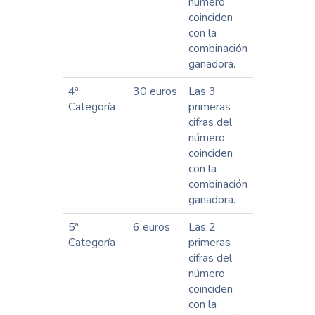
número
coinciden
con la
combinación
ganadora.
4ª
30 euros
Las 3
Categoría
primeras
cifras del
número
coinciden
con la
combinación
ganadora.
5ª
6 euros
Las 2
Categoría
primeras
cifras del
número
coinciden
con la