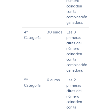
número
coinciden
con la
combinación
ganadora.
4ª
30 euros
Las 3
Categoría
primeras
cifras del
número
coinciden
con la
combinación
ganadora.
5ª
6 euros
Las 2
Categoría
primeras
cifras del
número
coinciden
con la