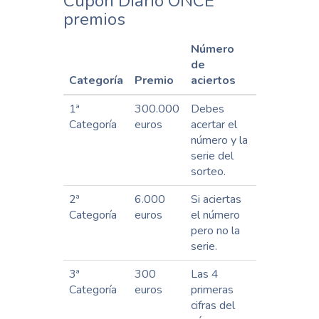
Cupón Diario ONCE
premios
Número
de
Categoría
Premio
aciertos
1ª
300.000
Debes
Categoría
euros
acertar el
número y la
serie del
sorteo.
2ª
6.000
Si aciertas
Categoría
euros
el número
pero no la
serie.
3ª
300
Las 4
Categoría
euros
primeras
cifras del