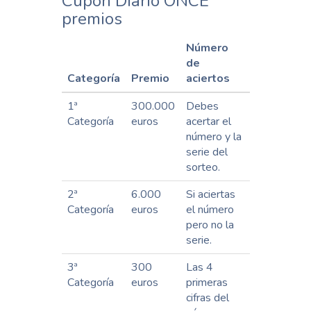
Cupón Diario ONCE
premios
Número
de
Categoría
Premio
aciertos
1ª
300.000
Debes
Categoría
euros
acertar el
número y la
serie del
sorteo.
2ª
6.000
Si aciertas
Categoría
euros
el número
pero no la
serie.
3ª
300
Las 4
Categoría
euros
primeras
cifras del