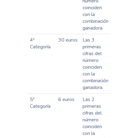
número
coinciden
con la
combinación
ganadora.
4ª
30 euros
Las 3
Categoría
primeras
cifras del
número
coinciden
con la
combinación
ganadora.
5ª
6 euros
Las 2
Categoría
primeras
cifras del
número
coinciden
con la