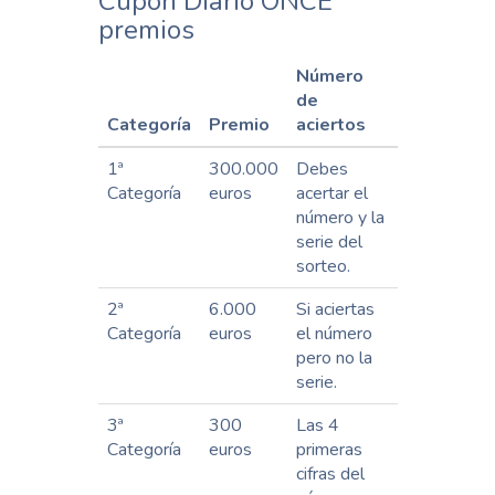
Cupón Diario ONCE
premios
Número
de
Categoría
Premio
aciertos
1ª
300.000
Debes
Categoría
euros
acertar el
número y la
serie del
sorteo.
2ª
6.000
Si aciertas
Categoría
euros
el número
pero no la
serie.
3ª
300
Las 4
Categoría
euros
primeras
cifras del