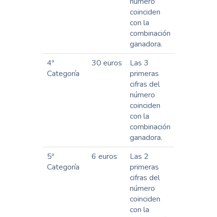
número
coinciden
con la
combinación
ganadora.
4ª
30 euros
Las 3
Categoría
primeras
cifras del
número
coinciden
con la
combinación
ganadora.
5ª
6 euros
Las 2
Categoría
primeras
cifras del
número
coinciden
con la