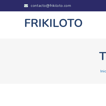
contacto@frikiloto.com
FRIKILOTO
T
Ini