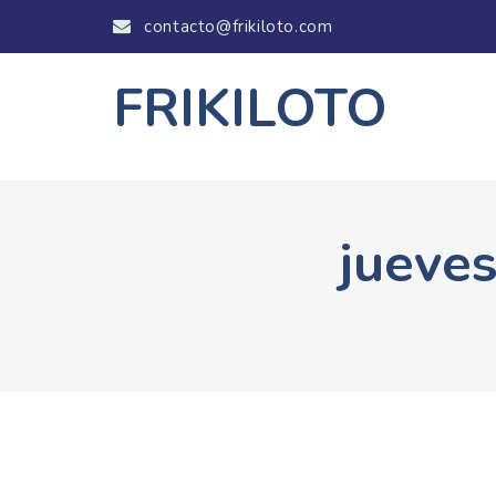
contacto@frikiloto.com
FRIKILOTO
jueve