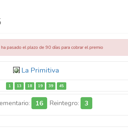
5
 ha pasado el plazo de 90 días para cobrar el premio
La Primitiva
1
13
18
19
39
45
ementario:
16
Reintegro:
3
La venta de los boletos cierra en 18h:00min