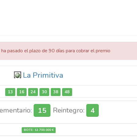
 ha pasado el plazo de 90 días para cobrar el premio
La Primitiva
13
16
24
30
38
48
ementario:
15
Reintegro:
4
BOTE: 12.700.000 €