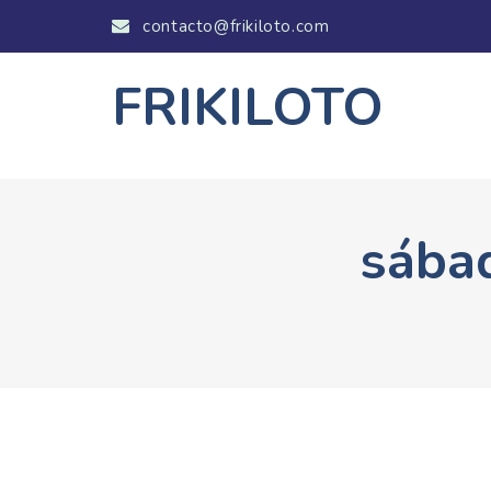
contacto@frikiloto.com
FRIKILOTO
sába